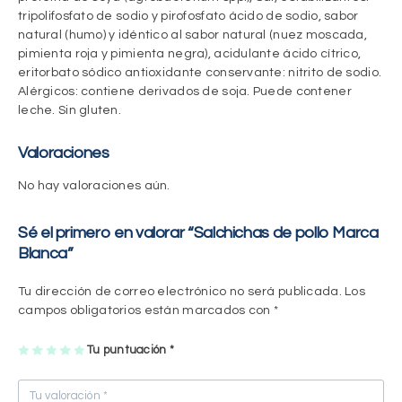
tripolifosfato de sodio y pirofosfato ácido de sodio, sabor
natural (humo) y idéntico al sabor natural (nuez moscada,
pimienta roja y pimienta negra), acidulante ácido cítrico,
eritorbato sódico antioxidante conservante: nitrito de sodio.
Alérgicos: contiene derivados de soja. Puede contener
leche. Sin gluten.
Valoraciones
No hay valoraciones aún.
Sé el primero en valorar “Salchichas de pollo Marca
Blanca”
Tu dirección de correo electrónico no será publicada.
Los
campos obligatorios están marcados con
*
1
2
3
4
Tu puntuación
5
*