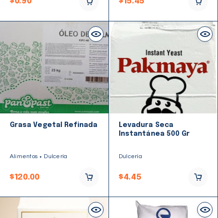
$
0.90
$
15.45
Grasa Vegetal Refinada
Levadura Seca
Instantánea 500 Gr
Alimentos
Dulcería
Dulcería
$
120.00
$
4.45