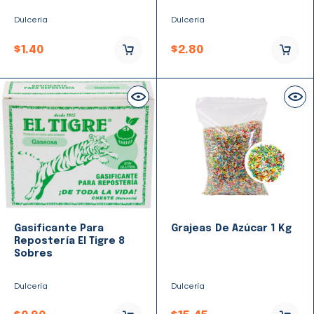
Dulcería
Dulcería
$
1.40
$
2.80
Gasificante Para
Grajeas De Azúcar 1 Kg
Repostería El Tigre 8
Sobres
Dulcería
Dulcería