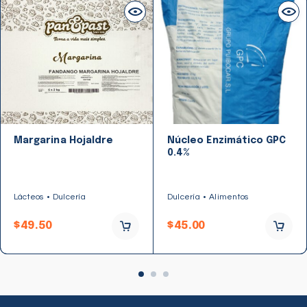
Margarina Hojaldre
Núcleo Enzimático GPC
0.4%
Lácteos
Dulcería
Dulcería
Alimentos
$
49.50
$
45.00