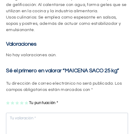
de gelificación
: Al calentarse con agua, forma geles que se
utilizan en la cocina y la industria alimentaria.
Usos culinarios
: Se emplea como espesante en salsas,
sopas y postres, además de actuar como estabilizador y
emulsionante.
Valoraciones
No hay valoraciones aún.
Sé el primero en valorar “MAICENA SACO 25 kg”
Tu dirección de correo electrónico no será publicada.
Los
campos obligatorios están marcados con
*
1
2
3
4
Tu puntuación
5
*