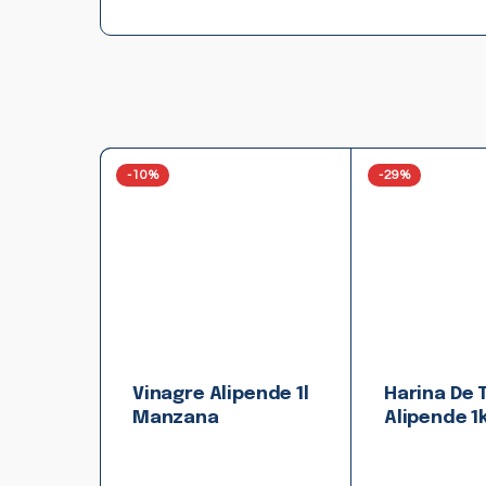
-10%
-29%
Vinagre Alipende 1l
Harina De 
Manzana
Alipende 1