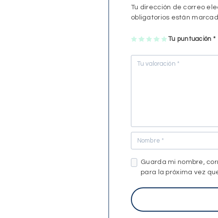
Tu dirección de correo ele
obligatorios están marca
1
2
3
4
Tu puntuación
5
*
Guarda mi nombre, cor
para la próxima vez q