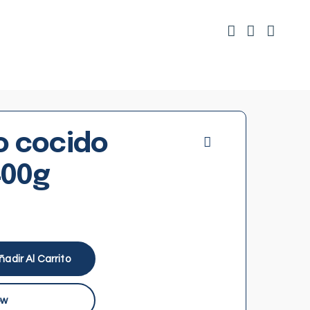
o cocido
400g
ñadir Al Carrito
ow