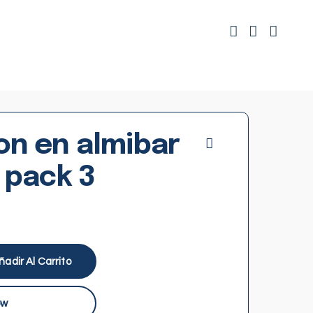
n en almibar
 pack 3
ñadir Al Carrito
ow