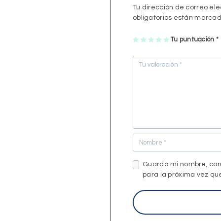
Tu dirección de correo ele
obligatorios están marca
1
2
3
4
Tu puntuación
5
*
Guarda mi nombre, cor
para la próxima vez q