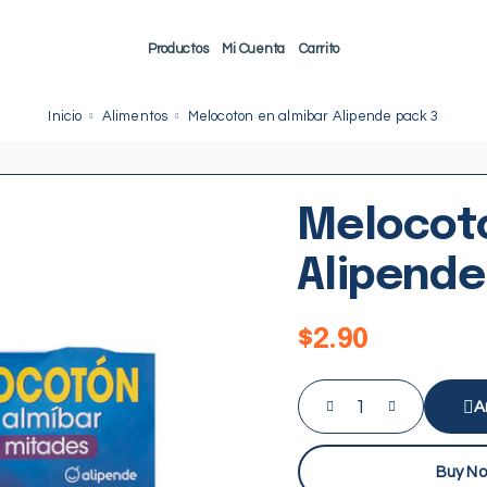
Productos
Mi Cuenta
Carrito
Inicio
Alimentos
Melocoton en almibar Alipende pack 3
Melocoto
Alipende
$
2.90
A
Buy N