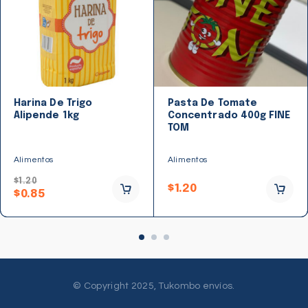
Harina De Trigo
Pasta De Tomate
Alipende 1kg
Concentrado 400g FINE
TOM
Alimentos
Alimentos
$
1.20
$
1.20
$
0.85
© Copyright 2025, Tukombo envíos.