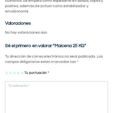
culinarios
: Se emplea como espesante en salsas, sopas y
postres, además de actuar como estabilizador y
emulsionante
Valoraciones
No hay valoraciones aún.
Sé el primero en valorar “Maicena 25 KG”
Tu dirección de correo electrónico no será publicada.
Los
campos obligatorios están marcados con
*
1
2
3
4
Tu puntuación
5
*